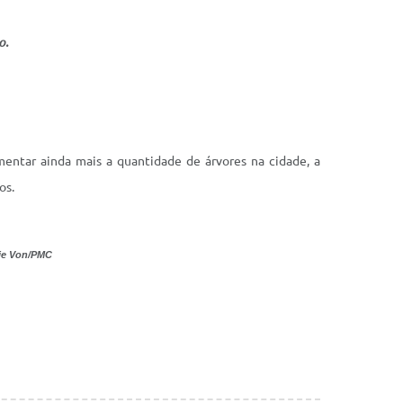
o.
entar ainda mais a quantidade de árvores na cidade, a
os.
nie Von/PMC