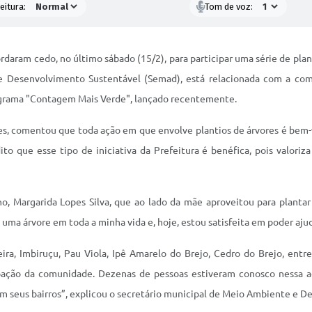
eitura:
Tom de voz:
rdaram cedo, no último sábado (15/2), para participar uma série de plant
e e Desenvolvimento Sustentável (Semad), está relacionada com a c
ograma "Contagem Mais Verde", lançado recentemente.
es, comentou que toda ação em que envolve plantios de árvores é bem-v
o que esse tipo de iniciativa da Prefeitura é benéfica, pois valori
 Margarida Lopes Silva, que ao lado da mãe aproveitou para plantar
i uma árvore em toda a minha vida e, hoje, estou satisfeita em poder aj
a, Imbiruçu, Pau Viola, Ipê Amarelo do Brejo, Cedro do Brejo, entre 
cipação da comunidade. Dezenas de pessoas estiveram conosco nessa a
m seus bairros”, explicou o secretário municipal de Meio Ambiente e D