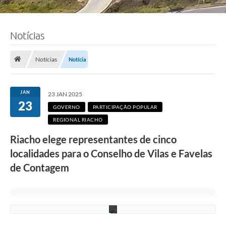
Notícias
Notícias
Notícia
F
o
t
o
JAN
23 JAN 2025
:
23
R
GOVERNO
PARTICIPAÇÃO POPULAR
o
REGIONAL RIACHO
n
n
Riacho elege representantes de cinco
i
e
localidades para o Conselho de Vilas e Favelas
V
o
de Contagem
n
/
P
M
C