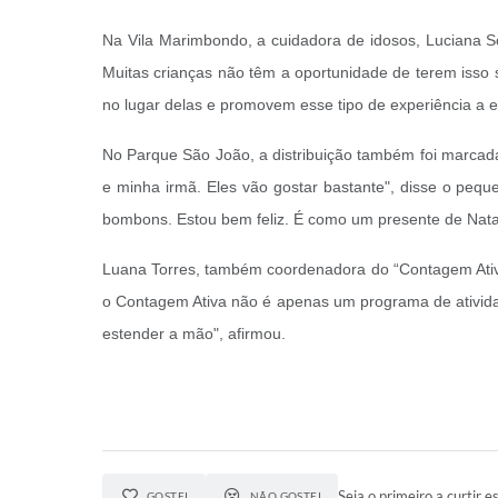
Na Vila Marimbondo, a cuidadora de idosos, Luciana Sou
Muitas crianças não têm a oportunidade de terem isso
no lugar delas e promovem esse tipo de experiência a e
No Parque São João, a distribuição também foi marcad
e minha irmã. Eles vão gostar bastante", disse o peque
bombons. Estou bem feliz. É como um presente de Nata
Luana Torres, também coordenadora do “Contagem Ativa
o Contagem Ativa não é apenas um programa de atividad
estender a mão", afirmou.
Seja o primeiro a curtir es
GOSTEI
NÃO GOSTEI