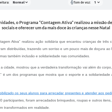
eitura:
Tom de voz:
idades, o Programa “Contagem Ativa” realizou a missão de f
sociais e oferecer um da mais doce às crianças nesse Natal
agem Ativa” realizou ação solidária que encantou crianças de três 
m distribuídas, trazendo um sorriso e um pouco mais de doçura ao N
, mas também inclusão e solidariedade nas comunidades.
 a cidade, mostrou que a verdadeira transformação vai além do corp
va” é um dos programas que mostra que o esporte e a solidariedad
bilizado os seus alunos para arrecadar presentes e atender aos pedid
0 participantes, foram arrecadados brinquedos, roupas e outros itens
sem transformados em realidade.