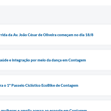
rrida da Av. João César de Oliveira começam no dia 18/8
 saúde e integração por meio da dança em Contagem
ra o 1º Passeio Ciclístico EcoBike de Contagem
e mulheres e amplia acesso ao esporte em Contagem