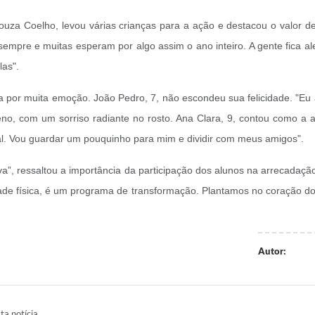
za Coelho, levou várias crianças para a ação e destacou o valor des
 sempre e muitas esperam por algo assim o ano inteiro. A gente fica
las".
a por muita emoção. João Pedro, 7, não escondeu sua felicidade. "Eu
no, com um sorriso radiante no rosto. Ana Clara, 9, contou como a aç
l. Vou guardar um pouquinho para mim e dividir com meus amigos".
”, ressaltou a importância da participação dos alunos na arrecadaçã
e física, é um programa de transformação. Plantamos no coração dos
Autor:
ta notícia.