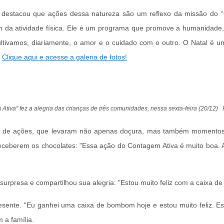
 destacou que ações dessa natureza são um reflexo da missão do “C
m da atividade física. Ele é um programa que promove a humanidade
ltivamos, diariamente, o amor e o cuidado com o outro. O Natal é 
.
Clique aqui e acesse a galeria de fotos!
tiva" fez a alegria das crianças de três comunidades, nessa sexta-feira (20/12
rie de ações, que levaram não apenas doçura, mas também momentos d
 receberem os chocolates: "Essa ação do Contagem Ativa é muito boa.
a surpresa e compartilhou sua alegria: "Estou muito feliz com a caixa
sente. "Eu ganhei uma caixa de bombom hoje e estou muito feliz. Es
 a família.