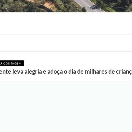
AR CONTAGEM
F
nte leva alegria e adoça o dia de milhares de cria
o
t
o
s
:
R
o
n
n
i
e
V
o
n