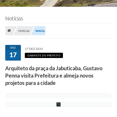
F
Notícias
o
t
o
Notícias
Notícia
:
J
a
n
DEZ
17 DEZ 2024
i
17
n
GABINETE DO PREFEITO
e
M
Arquiteto da praça da Jabuticaba, Gustavo
o
r
Penna visita Prefeitura e almeja novos
a
e
projetos para a cidade
s
/
P
M
C