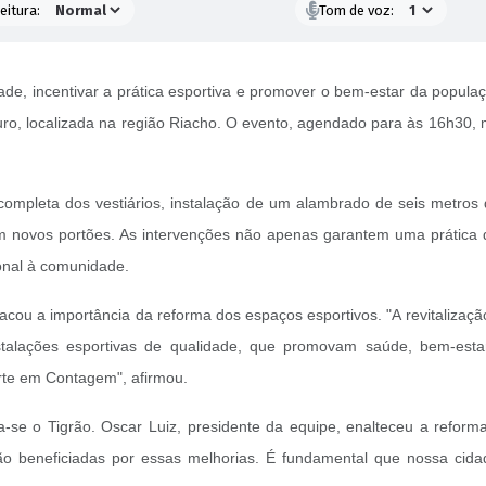
eitura:
Tom de voz:
de, incentivar a prática esportiva e promover o bem-estar da popula
Ouro, localizada na região Riacho. O evento, agendado para às 16h30
completa dos vestiários, instalação de um alambrado de seis metros 
m novos portões. As intervenções não apenas garantem uma prática 
onal à comunidade.
tacou a importância da reforma dos espaços esportivos. "A revitaliza
lações esportivas de qualidade, que promovam saúde, bem-estar 
te em Contagem", afirmou.
ca-se o Tigrão. Oscar Luiz, presidente da equipe, enalteceu a refor
ão beneficiadas por essas melhorias. É fundamental que nossa cidad