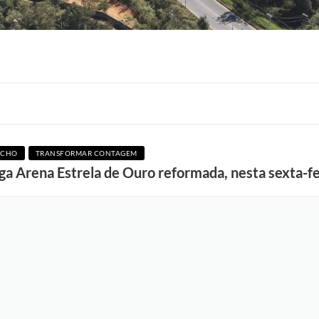
ACHO
TRANSFORMAR CONTAGEM
ga Arena Estrela de Ouro reformada, nesta sexta-fe
F
o
t
o
:
e
q
u
i
p
e
S