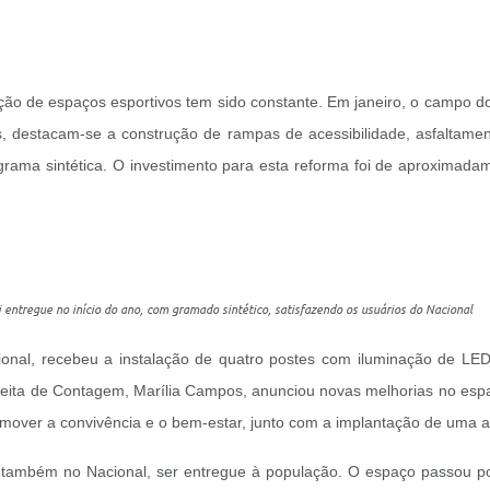
ção de espaços esportivos tem sido constante. Em janeiro, o campo do T
ias, destacam-se a construção de rampas de acessibilidade, asfalta
 grama sintética. O investimento para esta reforma foi de aproxima
i entregue no início do ano, com gramado sintético, satisfazendo os usuários do Naciona
onal, recebeu a instalação de quatro postes com iluminação de LE
refeita de Contagem, Marília Campos, anunciou novas melhorias no es
over a convivência e o bem-estar, junto com a implantação de uma 
 também no Nacional, ser entregue à população. O espaço passou por