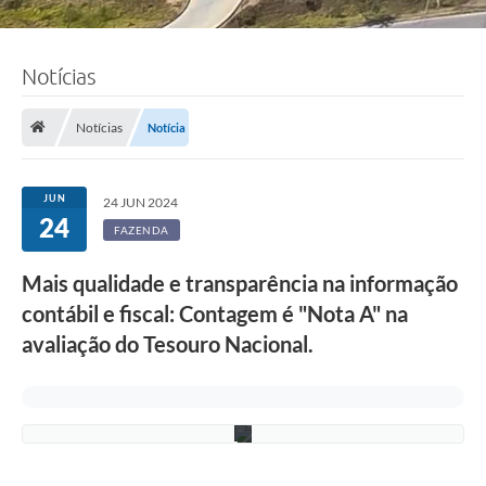
F
o
Notícias
t
o
s
Notícias
Notícia
:
A
d
e
JUN
24 JUN 2024
l
24
c
FAZENDA
i
o
Mais qualidade e transparência na informação
R
a
contábil e fiscal: Contagem é "Nota A" na
m
o
avaliação do Tesouro Nacional.
s
/
P
M
C