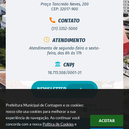
Praça Tancredo Neves, 200
CEP: 32017-900
CONTATO
(31) 3352-5000
ATENDIMENTO
Atendimento de segunda-feira a sexta-
feira, das 8h às 17h
CNPJ
18.715.508/0001-31
NEWSLETTER
Prefeitura Municipal de Contagem e os cookies:
Versão do Sistema:
3.5.3 - 19/06/2026
Portal atualizado em:
08/08/2026 17:52
Dados Abertos
nosso site usa cookies para melhorar a sua
experiência de navegação. Ao continuar você
ACEITAR
concorda com a nossa
Política de Cookies
e