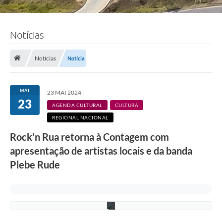
Notícias
Notícias
Notícia
MAI
23 MAI 2024
23
F
AGENDA CULTURAL
CULTURA
o
REGIONAL NACIONAL
t
o
Rock’n Rua retorna à Contagem com
:
C
apresentação de artistas locais e da banda
a
r
Plebe Rude
ú
L
e
ã
o