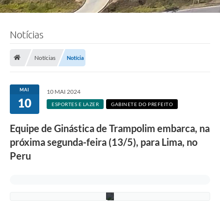
Notícias
F
o
Notícias
Notícia
t
o
:
L
MAI
10 MAI 2024
u
10
c
ESPORTES E LAZER
GABINETE DO PREFEITO
i
S
Equipe de Ginástica de Trampolim embarca, na
a
l
próxima segunda-feira (13/5), para Lima, no
l
u
Peru
m
/
P
M
C