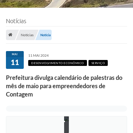
Notícias
Notícias
Notícia
MAI
11 MAI 2024
11
DESENVOLVIMENTO ECONÔMICO
SERVIÇO
Prefeitura divulga calendário de palestras do
mês de maio para empreendedores de
Contagem
F
o
t
o
:
R
i
c