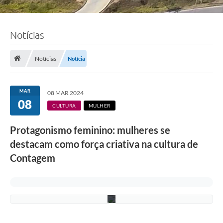
N
e
w
t
o
Notícias
n
d
e
Notícias
Notícia
C
a
s
t
MAR
08 MAR 2024
r
08
o
CULTURA
MULHER
R
e
Protagonismo feminino: mulheres se
s
e
destacam como força criativa na cultura de
n
d
Contagem
e
/
P
M
C