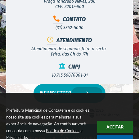
Praça Tancredo Neves, 200
CEP: 32017-900
CONTATO
(31) 3352-5000
ATENDIMENTO
Atendimento de segunda-feira a sexta-
feira, das 8h às 17h
CNPJ
18.715.508/0001-31
NEWSLETTER
Prefeitura Municipal de Contagem e os cookies:
Versão do Sistema:
3.5.3 - 19/06/2026
Portal atualizado em:
08/08/2026 17:52
Dados Abertos
nosso site usa cookies para melhorar a sua
experiência de navegação. Ao continuar você
ACEITAR
concorda com a nossa
Política de Cookies
e
Privacidade
.
© Copyright Instar - 2006-2026. Todos os direitos reservados -