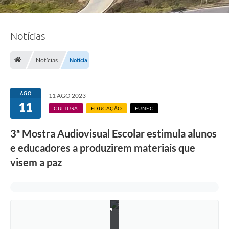
Notícias
Notícias
Notícia
AGO
11 AGO 2023
11
CULTURA
EDUCAÇÃO
FUNEC
3ª Mostra Audiovisual Escolar estimula alunos
e educadores a produzirem materiais que
visem a paz
F
o
t
o
s
:
F
á