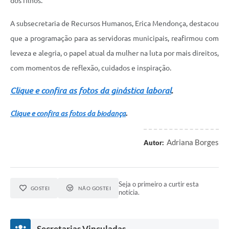
dos filhos.
A subsecretaria de Recursos Humanos, Erica Mendonça, destacou
que a programação para as servidoras municipais, reafirmou com
leveza e alegria, o papel atual da mulher na luta por mais direitos,
com momentos de reflexão, cuidados e inspiração.
Clique e confira as fotos da ginástica laboral
.
Clique e confira as fotos da biodança
.
Adriana Borges
Autor:
Seja o primeiro a curtir esta
GOSTEI
NÃO GOSTEI
notícia.
Secretarias Vinculadas