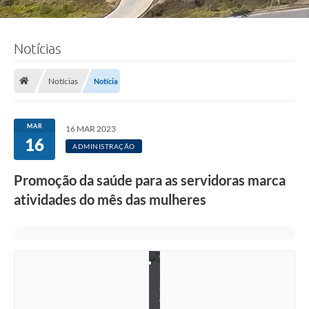
Notícias
Notícias
Notícia
MAR
16 MAR 2023
16
ADMINISTRAÇÃO
Promoção da saúde para as servidoras marca
atividades do mês das mulheres
F
o
t
o
:
L
u
c