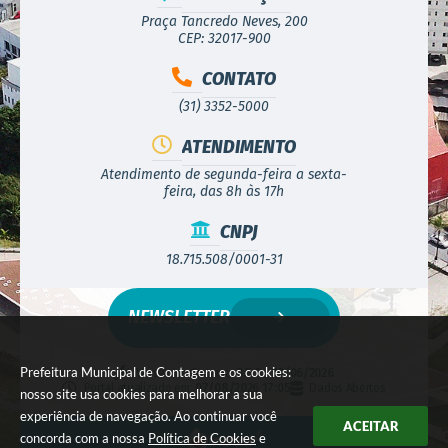
Praça Tancredo Neves, 200
CEP: 32017-900
CONTATO
(31) 3352-5000
ATENDIMENTO
Atendimento de segunda-feira a sexta-
feira, das 8h às 17h
CNPJ
18.715.508/0001-31
NEWSLETTER
Prefeitura Municipal de Contagem e os cookies:
Versão do Sistema:
3.5.3 - 19/06/2026
Portal atualizado em:
07/08/2026 17:05
Dados Abertos
nosso site usa cookies para melhorar a sua
experiência de navegação. Ao continuar você
ACEITAR
concorda com a nossa
Política de Cookies
e