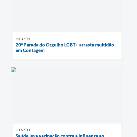
Há 3 dias
20ª Parada do Orgulho LGBT+ arrasta multidão
em Contagem
Há 6 dias
Saúde leva vacinação contra a influenza ao