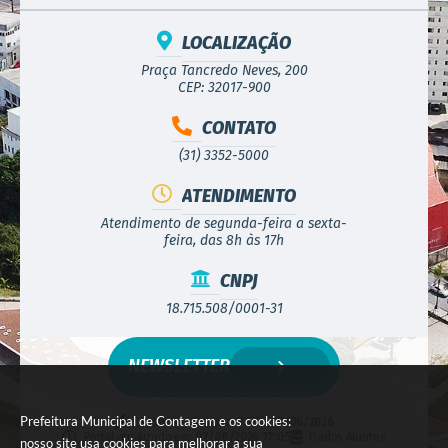
LOCALIZAÇÃO
Praça Tancredo Neves, 200
CEP: 32017-900
CONTATO
(31) 3352-5000
ATENDIMENTO
Atendimento de segunda-feira a sexta-
feira, das 8h às 17h
CNPJ
18.715.508/0001-31
NEWSLETTER
Prefeitura Municipal de Contagem e os cookies:
Versão do Sistema:
3.5.3 - 19/06/2026
Portal atualizado em:
07/08/2026 17:05
Dados Abertos
nosso site usa cookies para melhorar a sua