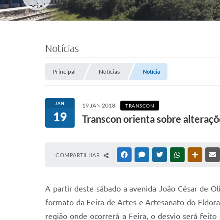
Notícias
Principal
Notícias
Notícia
JAN
19 JAN 2018
TRANSCON
19
Transcon orienta sobre alteraçõ
COMPARTILHAR
FACEBOOK
MESSENGER
TWITTER
WHATSAPP
OUTRAS
A partir deste sábado a avenida João César de Oli
formato da Feira de Artes e Artesanato do Eldor
região onde ocorrerá a Feira, o desvio será feito