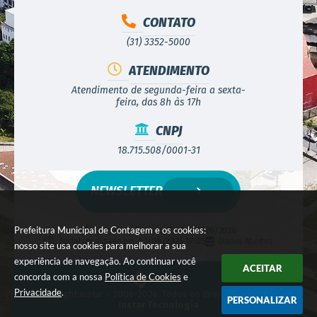
CONTATO
(31) 3352-5000
ATENDIMENTO
Atendimento de segunda-feira a sexta-
feira, das 8h às 17h
CNPJ
18.715.508/0001-31
NEWSLETTER
Prefeitura Municipal de Contagem e os cookies:
Versão do Sistema:
3.5.3 - 19/06/2026
Portal atualizado em:
07/08/2026 17:05
Dados Abertos
nosso site usa cookies para melhorar a sua
experiência de navegação. Ao continuar você
ACEITAR
concorda com a nossa
Política de Cookies
e
Privacidade
.
© Copyright Instar - 2006-2026. Todos os direitos reservados -
PERSONALIZAR
Instar Tecnologia