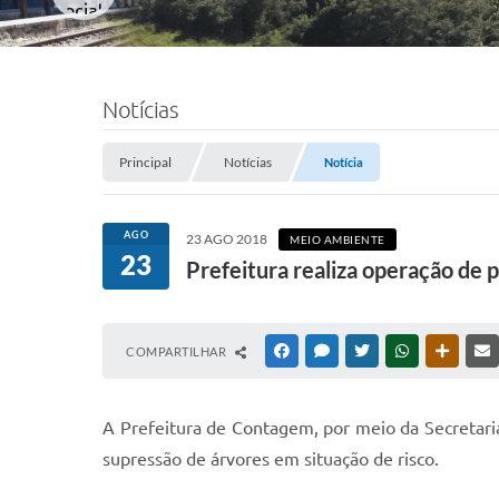
Notícias
Principal
Notícias
Notícia
AGO
23 AGO 2018
MEIO AMBIENTE
23
Prefeitura realiza operação de 
COMPARTILHAR
FACEBOOK
MESSENGER
TWITTER
WHATSAPP
OUTRAS
A Prefeitura de Contagem, por meio da Secretar
supressão de árvores em situação de risco.