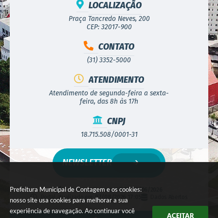
LOCALIZAÇÃO
Praça Tancredo Neves, 200
CEP: 32017-900
CONTATO
(31) 3352-5000
ATENDIMENTO
Atendimento de segunda-feira a sexta-
feira, das 8h às 17h
CNPJ
18.715.508/0001-31
NEWSLETTER
Prefeitura Municipal de Contagem e os cookies:
Versão do Sistema:
3.5.3 - 19/06/2026
Portal atualizado em:
07/08/2026 17:05
Dados Abertos
nosso site usa cookies para melhorar a sua
experiência de navegação. Ao continuar você
ACEITAR