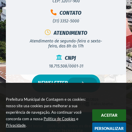
CEP: 32017-900
CONTATO
(31) 3352-5000
ATENDIMENTO
Atendimento de segunda-feira a sexta-
feira, das 8h às 17h
CNPJ
18.715.508/0001-31
NEWSLETTER
Prefeitura Municipal de Contagem e os cookies:
Versão do Sistema:
3.5.3 - 19/06/2026
Portal atualizado em:
06/08/2026 15:19
Dados Abertos
nosso site usa cookies para melhorar a sua
experiência de navegação. Ao continuar você
ACEITAR
concorda com a nossa
Política de Cookies
e
Privacidade
.
© Copyright Instar - 2006-2026. Todos os direitos reservados -
PERSONALIZAR
Instar Tecnologia