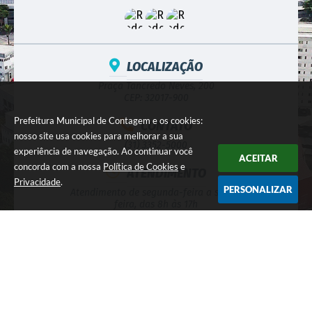
LOCALIZAÇÃO
Praça Tancredo Neves, 200
CEP: 32017-900
Prefeitura Municipal de Contagem e os cookies:
CONTATO
nosso site usa cookies para melhorar a sua
(31) 3352-5000
experiência de navegação. Ao continuar você
ACEITAR
concorda com a nossa
Política de Cookies
e
ATENDIMENTO
Privacidade
.
PERSONALIZAR
Atendimento de segunda-feira a sexta-
feira, das 8h às 17h
CNPJ
18.715.508/0001-31
NEWSLETTER