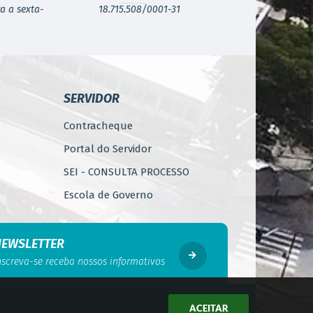
a a sexta-
18.715.508/0001-31
SERVIDOR
Contracheque
Portal do Servidor
SEI - CONSULTA PROCESSO
Escola de Governo
WebMail
Código de Ética do Servidor
NEWSLETTER
Público
nscreva-se receba nossos informativos
Perícia Médica
Gerência de Segurança do
ACEITAR
Trabalho