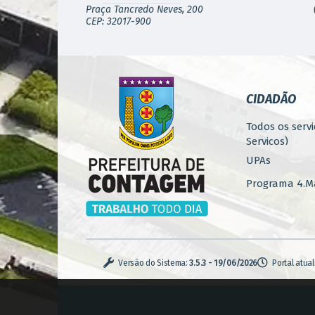
Praça Tancredo Neves, 200
CEP: 32017-900
CIDADÃO
Todos os servi
Serviços)
UPAs
Programa 4.Ma
Concursos
Iluminação P
Serviços Urba
Versão do Sistema:
3.5.3 - 19/06/2026
Portal atua
Zoonoses
Casa de Pass