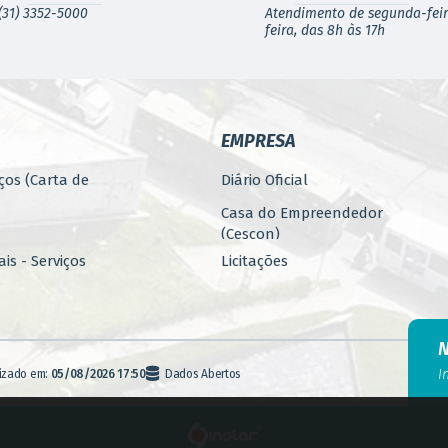
(31) 3352-5000
Atendimento de segunda-feir
feira, das 8h às 17h
EMPRESA
ços (Carta de
Diário Oficial
Casa do Empreendedor
(Cescon)
is - Serviços
Licitações
PARCERIAS
ública
Programa 4.Mais - Serviços
nos
Promoção, Atração, Eventos
I
lizado em:
05/08/2026 17:50
Dados Abertos
e Empreendedorismo
Banco de Alimentos
agem
Fiscalização (E-FISC)