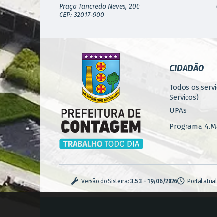
Praça Tancredo Neves, 200
CEP: 32017-900
CIDADÃO
Todos os servi
Serviços)
UPAs
Programa 4.Ma
Concursos
Iluminação P
Serviços Urba
Versão do Sistema:
3.5.3 - 19/06/2026
Portal atua
Zoonoses
Casa de Pass