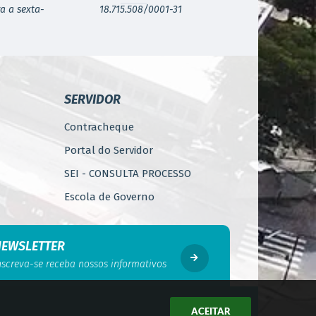
a a sexta-
18.715.508/0001-31
SERVIDOR
Contracheque
Portal do Servidor
SEI - CONSULTA PROCESSO
Escola de Governo
WebMail
Código de Ética do Servidor
NEWSLETTER
Público
nscreva-se receba nossos informativos
Perícia Médica
Gerência de Segurança do
ACEITAR
Trabalho