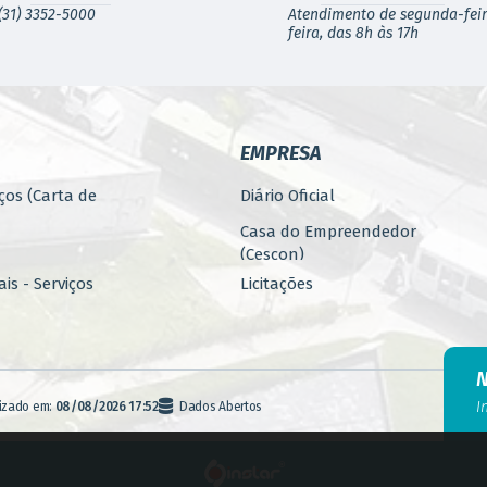
(31) 3352-5000
Atendimento de segunda-feir
feira, das 8h às 17h
EMPRESA
ços (Carta de
Diário Oficial
Casa do Empreendedor
(Cescon)
is - Serviços
Licitações
PARCERIAS
ública
Programa 4.Mais - Serviços
nos
Promoção, Atração, Eventos
I
lizado em:
08/08/2026 17:52
Dados Abertos
e Empreendedorismo
Banco de Alimentos
agem
Fiscalização (E-FISC)