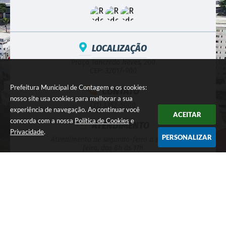
LOCALIZAÇÃO
Praça Tancredo Neves, 200
CEP: 32017-900
Prefeitura Municipal de Contagem e os cookies:
CONTATO
nosso site usa cookies para melhorar a sua
(31) 3352-5000
experiência de navegação. Ao continuar você
ACEITAR
concorda com a nossa
Política de Cookies
e
ATENDIMENTO
Privacidade
.
PERSONALIZAR
Atendimento de segunda-feira a sexta-
feira, das 8h às 17h
CNPJ
18.715.508/0001-31
NEWSLETTER