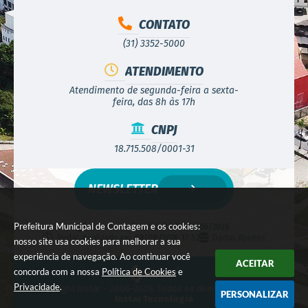
CONTATO
(31) 3352-5000
ATENDIMENTO
Atendimento de segunda-feira a sexta-
feira, das 8h às 17h
CNPJ
18.715.508/0001-31
NEWSLETTER
Prefeitura Municipal de Contagem e os cookies:
Versão do Sistema:
3.5.3 - 19/06/2026
Portal atualizado em:
08/08/2026 17:52
Dados Abertos
nosso site usa cookies para melhorar a sua
experiência de navegação. Ao continuar você
ACEITAR
concorda com a nossa
Política de Cookies
e
Privacidade
.
© Copyright Instar - 2006-2026. Todos os direitos reservados -
PERSONALIZAR
Instar Tecnologia