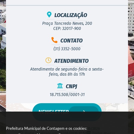
LOCALIZAÇÃO
Praça Tancredo Neves, 200
CEP: 32017-900
CONTATO
(31) 3352-5000
ATENDIMENTO
Atendimento de segunda-feira a sexta-
feira, das 8h às 17h
CNPJ
18.715.508/0001-31
NEWSLETTER
Prefeitura Municipal de Contagem e os cookies:
Versão do Sistema:
3.5.3 - 19/06/2026
Portal atualizado em:
05/08/2026 17:50
Dados Abertos