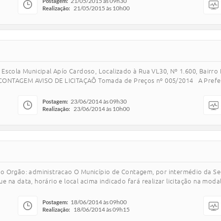
21/05/2015 às 09h30
Postagem:
21/05/2015 às 10h00
Realização:
a Escola Municipal Apío Cardoso, Localizado à Rua VL30, Nº 1.600, Bai
ONTAGEM AVISO DE LICITAÇAÕ Tomada de Preços nº 005/2014 A Prefeitu
23/06/2014 às 09h30
Postagem:
23/06/2014 às 10h00
Realização:
gão: administracao O Município de Contagem, por intermédio da Secre
 na data, horário e local acima indicado fará realizar licitação na mo
18/06/2014 às 09h00
Postagem:
18/06/2014 às 09h15
Realização: