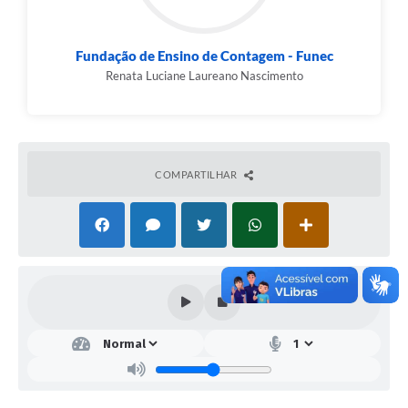
dos Municípios, vinculadas à Bolsa-Formação do
PRONATEC, previsto na Resolução CD/FNDE nº 18 de 7
de outubro de 2020, Resolução CD/FNDE nº 72 de 20 de
dezembro de 2011 e ainda de acordo com as normas
Fundação de Ensino de Contagem - Funec
estabelecidas neste Edital.
Renata Luciane Laureano Nascimento
COMPARTILHAR