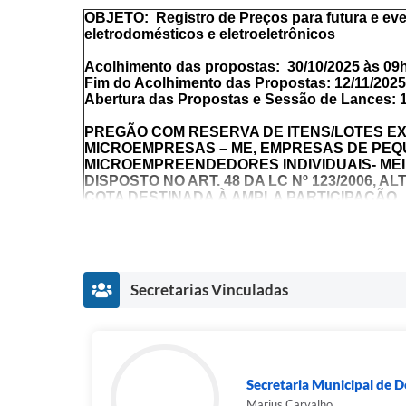
OBJETO:
Registro de Preços para futura e ev
eletrodomésticos e eletroeletrônicos
Acolhimento das propostas: 30/10/2025 às 09
Fim do Acolhimento das Propostas: 12/11/202
Abertura das Propostas e Sessão de Lances: 
PREGÃO COM RESERVA DE ITENS/LOTES E
MICROEMPRESAS – ME, EMPRESAS DE PEQ
MICROEMPREENDEDORES INDIVIDUAIS- MEI
DISPOSTO NO ART. 48 DA LC Nº 123/2006, AL
COTA DESTINADA À AMPLA PARTICIPAÇÃO.
ID NO PORTAL COMPRAS PÚBLICAS: 433576
* FAZER LEITURA INTEGRAL DESTE INSTR
MUDANÇAS NOS TERMOS.
Secretarias Vinculadas
O encaminhamento das propostas deverá ser ef
fixado para
o fim do acolhimento das Propost
Não havendo expediente na data supracitada, a d
das Propostas Comerciais, bem como a data para 
prorrogadas para o primeiro dia útil subsequente
Secretaria Municipal de D
SECRETARIA MUNIC
Marius Carvalho