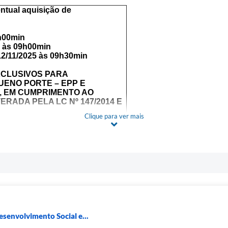
entual aquisição de
h00min
5 às 09h00min
12/11/2025 às 09h30min
XCLUSIVOS PARA
UENO PORTE – EPP E
, EM CUMPRIMENTO AO
TERADA PELA LC Nº 147/2014 E
Clique para ver mais
UMENTO POR CONSTANTES
etuado até a data e horário
as Comerciais
ata limite para encaminhamento
a sessão do Pregão ficarão
, nos mesmos horários.
esenvolvimento Social e...
IPAL DE