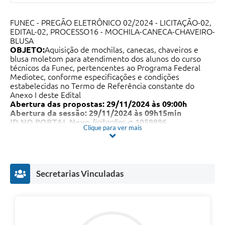
FUNEC - PREGÃO ELETRÔNICO 02/2024 - LICITAÇÃO-02,
EDITAL-02, PROCESSO16 - MOCHILA-CANECA-CHAVEIRO-
BLUSA
OBJETO:
Aquisição de mochilas, canecas, chaveiros e
blusa moletom para atendimento dos alunos do curso
técnicos da Funec, pertencentes ao Programa Federal
Mediotec, conforme especificações e condições
estabelecidas no Termo de Referência constante do
Anexo I deste Edital
Abertura das propostas: 29/11/2024 às 09:00h
Abertura da sessão: 29/11/2024 às 09h15min
ID NO PORTAL Novo
licitações-e
: 1059896
Clique para ver mais
SITE
PARA REALIZAÇÃO DO PREGÃO:
https://licitacoes-e2.bb.com.br/
Secretarias Vinculadas