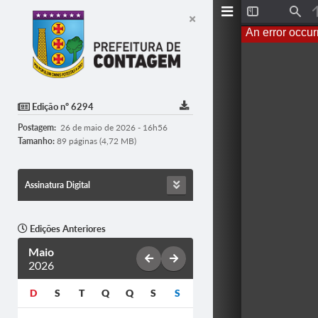
T
F
o
i
An error occur
g
n
g
d
l
e
S
i
d
Edição nº 6294
e
b
Postagem:
26 de maio de 2026 - 16h56
a
r
Tamanho:
89 páginas (4,72 MB)
Assinatura Digital
Edições Anteriores
Maio
2026
D
S
T
Q
Q
S
S