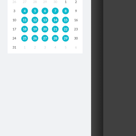
26
27
28
29
30
1
2
3
4
5
6
7
8
9
10
11
12
13
14
15
16
17
18
19
20
21
22
23
24
25
26
27
28
29
30
31
1
2
3
4
5
6