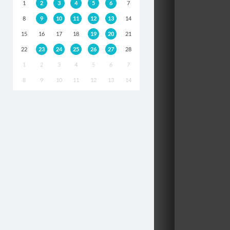
1
2
3
4
5
6
7
8
9
10
11
12
13
14
15
16
17
18
19
20
21
22
23
24
25
26
27
28
1
2
3
4
5
6
7
8
9
10
11
12
13
14