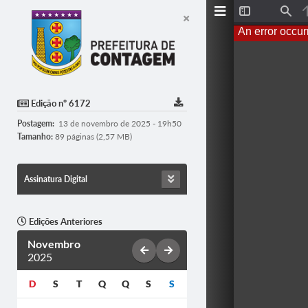
T
F
o
i
An error occur
g
n
g
d
l
e
S
i
d
Edição nº 6172
e
b
Postagem:
13 de novembro de 2025 - 19h50
a
r
Tamanho:
89 páginas (2,57 MB)
Assinatura Digital
Edições Anteriores
Novembro
2025
D
S
T
Q
Q
S
S