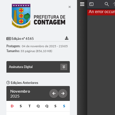
T
F
o
i
An error occur
g
n
g
d
l
e
S
i
d
Edição nº 6165
e
b
Postagem:
04 de novembro de 2025 - 21h05
a
r
Tamanho:
33 páginas (856,10 KB)
Assinatura Digital
Edições Anteriores
Novembro
2025
D
S
T
Q
Q
S
S