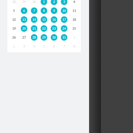
28
29
30
1
2
3
4
5
6
7
8
9
10
11
12
13
14
15
16
17
18
19
20
21
22
23
24
25
26
27
28
29
30
31
1
2
3
4
5
6
7
8