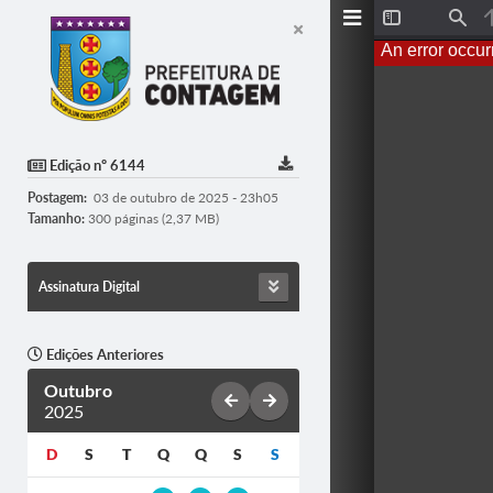
T
F
o
i
An error occur
g
n
g
d
l
e
S
i
d
Edição nº 6144
e
b
Postagem:
03 de outubro de 2025 - 23h05
a
r
Tamanho:
300 páginas (2,37 MB)
Assinatura Digital
Edições Anteriores
Outubro
2025
D
S
T
Q
Q
S
S