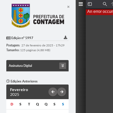
T
F
o
i
An error occur
g
n
g
d
l
e
S
i
d
Edição nº 5997
e
b
Postagem:
27 de fevereiro de 2025 - 17h29
a
r
Tamanho:
125 páginas (4,88 MB)
Assinatura Digital
Edições Anteriores
Fevereiro
2025
D
S
T
Q
Q
S
S