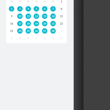
26
27
28
29
30
31
1
2
3
4
5
6
7
8
9
10
11
12
13
14
15
16
17
18
19
20
21
22
23
24
25
26
27
28
1
2
3
4
5
6
7
8