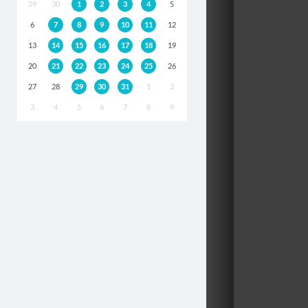
29
30
1
2
3
4
5
6
7
8
9
10
11
12
13
14
15
16
17
18
19
20
21
22
23
24
25
26
27
28
29
30
31
1
2
3
4
5
6
7
8
9