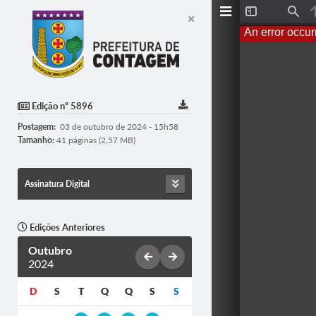
T
F
o
i
An error occur
g
n
g
d
l
e
S
i
d
Edição nº 5896
e
b
Postagem:
03 de outubro de 2024 - 15h58
a
r
Tamanho:
41 páginas (2,57 MB)
Assinatura Digital
Edições Anteriores
Outubro
2024
D
S
T
Q
Q
S
S