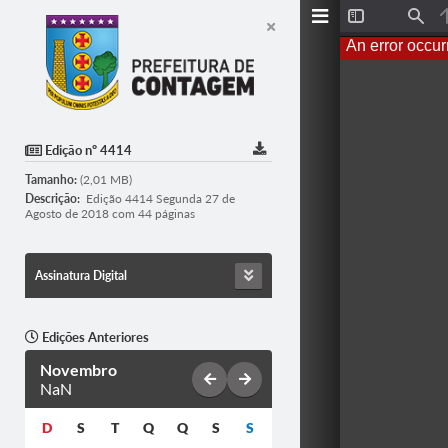
T
F
o
i
An error occur
g
n
g
d
l
e
S
i
d
Edição nº 4414
e
b
Tamanho:
(2,01 MB)
a
r
Descrição:
Edição 4414 Segunda 27 de
Agosto de 2018 com 44 páginas
Assinatura Digital
Edições Anteriores
Novembro
NaN
D
S
T
Q
Q
S
S