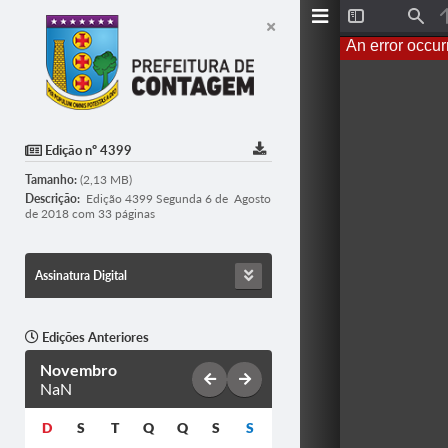
T
F
o
i
An error occur
g
n
g
d
l
e
S
i
d
Edição nº 4399
e
b
Tamanho:
(2,13 MB)
a
r
Descrição:
Edição 4399 Segunda 6 de Agosto
de 2018 com 33 páginas
Assinatura Digital
Edições Anteriores
Novembro
NaN
D
S
T
Q
Q
S
S