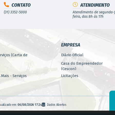
CONTATO
ATENDIMENTO
(31) 3352-5000
Atendimento de segunda-f
feira, das 8h às 17h
EMPRESA
rviços (Carta de
Diário Oficial
Casa do Empreendedor
(Cescon)
Mais - Serviços
Licitações
PARCERIAS
 Pública
Programa 4.Mais - Serviços
rbanos
Promoção, Atração, Eventos
tualizado em:
06/08/2026 17:24
Dados Abertos
e Empreendedorismo
Banco de Alimentos