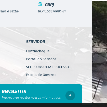
CNPJ
eira a sexta-
18.715.508/0001-31
SERVIDOR
Contracheque
Portal do Servidor
SEI - CONSULTA PROCESSO
Escola de Governo
WebMail
Código de Ética do Servidor
NEWSLETTER
Público
Inscreva-se receba nossos informativos
Perícia Médica