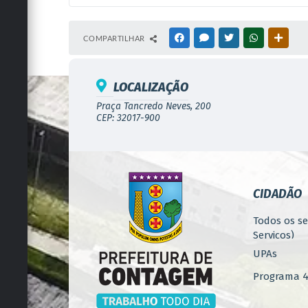
COMPARTILHAR
FACEBOOK
MESSENGER
TWITTER
WHATSAPP
OUTRA
LOCALIZAÇÃO
Praça Tancredo Neves, 200
CEP: 32017-900
CIDADÃO
Todos os se
Serviços)
UPAs
Programa 4.
Concursos