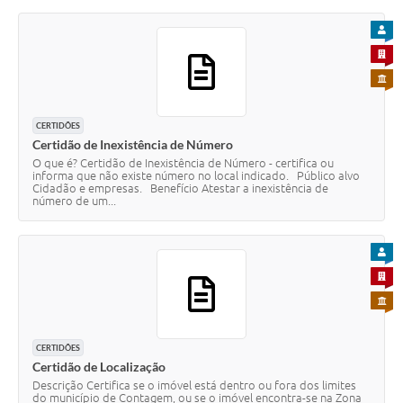
PARA
PARA 
PARA 
CERTIDÕES
Certidão de Inexistência de Número
O que é? Certidão de Inexistência de Número - certifica ou
informa que não existe número no local indicado. Público alvo
Cidadão e empresas. Benefício Atestar a inexistência de
número de um...
PARA
PARA 
PARA 
CERTIDÕES
Certidão de Localização
Descrição Certifica se o imóvel está dentro ou fora dos limites
do município de Contagem, ou se o imóvel encontra-se na Zona