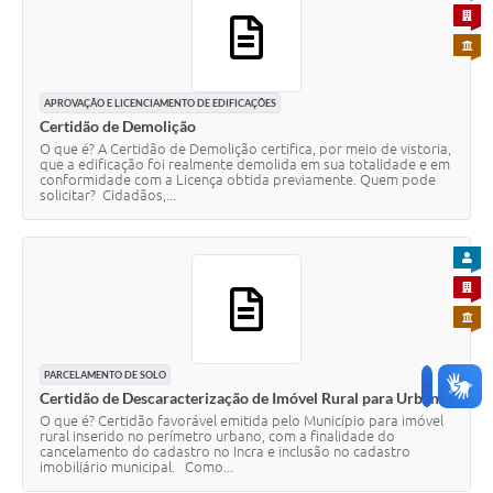
PARA 
PARA 
APROVAÇÃO E LICENCIAMENTO DE EDIFICAÇÕES
Certidão de Demolição
O que é? A Certidão de Demolição certifica, por meio de vistoria,
que a edificação foi realmente demolida em sua totalidade e em
conformidade com a Licença obtida previamente. Quem pode
solicitar? Cidadãos,...
PARA
PARA 
PARA 
PARCELAMENTO DE SOLO
Certidão de Descaracterização de Imóvel Rural para Urbano
O que é? Certidão favorável emitida pelo Município para imóvel
rural inserido no perímetro urbano, com a finalidade do
cancelamento do cadastro no Incra e inclusão no cadastro
imobiliário municipal. Como...