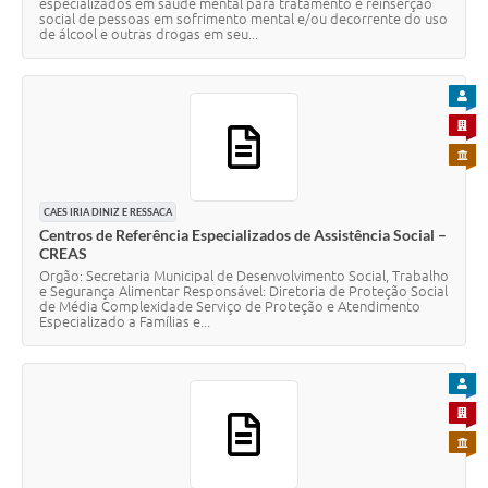
especializados em saúde mental para tratamento e reinserção
social de pessoas em sofrimento mental e/ou decorrente do uso
de álcool e outras drogas em seu...
PARA
PARA 
PARA 
CAES IRIA DINIZ E RESSACA
Centros de Referência Especializados de Assistência Social –
CREAS
Orgão: Secretaria Municipal de Desenvolvimento Social, Trabalho
e Segurança Alimentar Responsável: Diretoria de Proteção Social
de Média Complexidade Serviço de Proteção e Atendimento
Especializado a Famílias e...
PARA
PARA 
PARA 