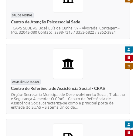
SAÚDE MENTAL
Centro de Atenção Psicossocial Sede
CAPS SEDE Av. José Luís da Cunha, 97 - Alvorada, Contagem -
MG, 32042-080 Contato: 3398-7215 / 3352-5822 / 3352-3824
PARA
PARA 
PARA 
ASSISTÊNCIA SOCIAL
Centro de Referência de Assistência Social - CRAS
Orgão: Secretaria Municipal de Desenvolvimento Social, Trabalho
e Segurança Alimentar O CRAS – Centro de Referência de
Assistência Social caracteriza-se como a principal porta de
entrada do SUAS – Sistema Único da...
PARA
PARA 