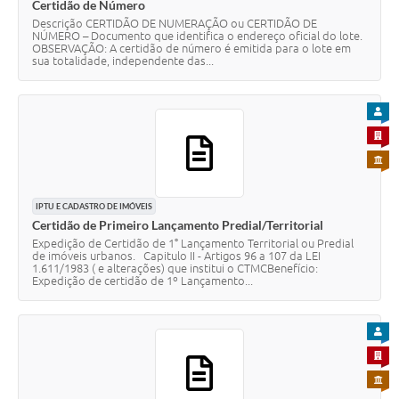
Certidão de Número
Descrição CERTIDÃO DE NUMERAÇÃO ou CERTIDÃO DE
NÚMERO – Documento que identifica o endereço oficial do lote.
OBSERVAÇÃO: A certidão de número é emitida para o lote em
sua totalidade, independente das...
PARA
PARA 
PARA 
IPTU E CADASTRO DE IMÓVEIS
Certidão de Primeiro Lançamento Predial/Territorial
Expedição de Certidão de 1° Lançamento Territorial ou Predial
de imóveis urbanos. Capitulo II - Artigos 96 a 107 da LEI
1.611/1983 ( e alterações) que institui o CTMCBenefício:
Expedição de certidão de 1º Lançamento...
PARA
PARA 
PARA 