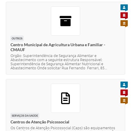
PARA
PARA 
PARA 
OUTROS
Centro Municipal de Agricultura Urbana e Familiar -
CMAUF
Orgão: Superintendência de Segurança Alimentar e
Abastecimento com a seguinte estrutura Responsável:
Superintendência de Segurança Alimentar Nutricional e
Abastecimento Onde solicitar Rua Fernando Ferrari, 85...
PARA
PARA 
PARA 
SERVIÇOS DA SAÚDE
Centros de Atenção Psicossocial
Os Centros de Atenção Psicossocial (Caps) são equipamentos