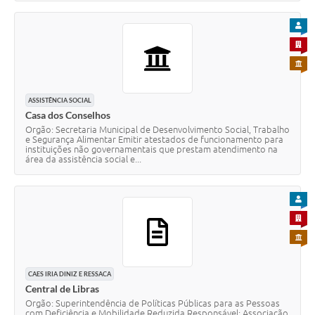
PARA
PARA 
PARA 
ASSISTÊNCIA SOCIAL
Casa dos Conselhos
Orgão: Secretaria Municipal de Desenvolvimento Social, Trabalho
e Segurança Alimentar Emitir atestados de funcionamento para
instituições não governamentais que prestam atendimento na
área da assistência social e...
PARA
PARA 
PARA 
CAES IRIA DINIZ E RESSACA
Central de Libras
Orgão: Superintendência de Políticas Públicas para as Pessoas
com Deficiência e Mobilidade Reduzida Responsável: Associação