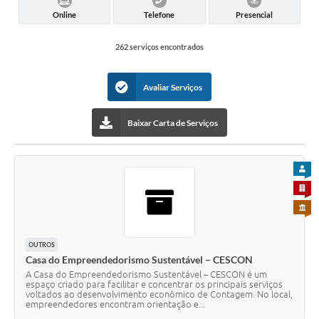
Online
Telefone
Presencial
262 serviços encontrados
Avaliar Serviços
Baixar Carta de Serviços
PARA
PARA 
PARA 
OUTROS
Casa do Empreendedorismo Sustentável – CESCON
A Casa do Empreendedorismo Sustentável – CESCON é um
espaço criado para facilitar e concentrar os principais serviços
voltados ao desenvolvimento econômico de Contagem. No local,
empreendedores encontram orientação e...