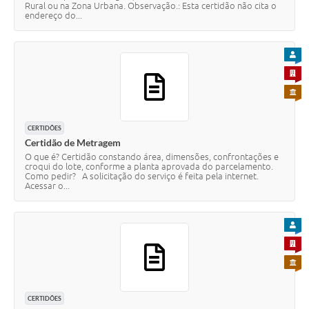
Rural ou na Zona Urbana. Observação.: Esta certidão não cita o
endereço do...
PARA
PARA 
PARA 
CERTIDÕES
Certidão de Metragem
O que é? Certidão constando área, dimensões, confrontações e
croqui do lote, conforme a planta aprovada do parcelamento.
Como pedir? A solicitação do serviço é feita pela internet.
Acessar o...
PARA
PARA 
PARA 
CERTIDÕES