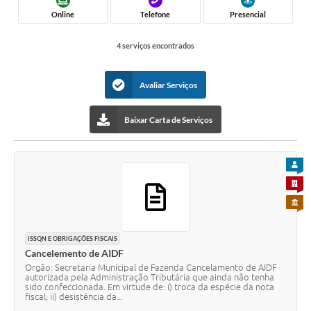
Online
Telefone
Presencial
4 serviços encontrados
Avaliar Serviços
Baixar Carta de Serviços
PARA
PARA 
PARA 
ISSQN E OBRIGAÇÕES FISCAIS
Cancelemento de AIDF
Orgão: Secretaria Municipal de Fazenda Cancelamento de AIDF
autorizada pela Administração Tributária que ainda não tenha
sido confeccionada. Em virtude de: i) troca da espécie da nota
fiscal; ii) desistência da...