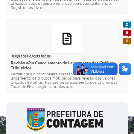
utilizados após o registro no órgão competente.Benefício:
Registro dos Livros...
PARA
PARA 
PARA 
ISSQN E OBRIGAÇÕES FISCAIS
Revisão e/ou Cancelamento do Lançamento dos Créditos
Tributários
Permitir que o contribuinte apresente reclamação contra
lançamento de tributos mobiliários para revisão dos valores
lançados.Benefício: Revisão ou cancelamento dos valores das
Taxas de Fiscalização cobradas pelo...