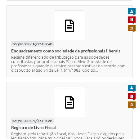
PARA
PARA 
PARA 
ISSQN E OBRIGAÇÕES FISCAIS
Enquadramento como sociedade de profissionais liberais
Regime diferenciado de tributação para as sociedades
constituídas por profissionais.Púlico Alvo: Sociedade de
profissionais quando o serviço prestado estiver de acordo com
o caput do artigo 94 da Lei 1.611/1983, Código...
PARA
PARA 
PARA 
ISSQN E OBRIGAÇÕES FISCAIS
Registro de Livro Fiscal
Registro, pela repartição fiscal, dos Livros Fiscais exigidos pela
legislação tributária municipal.Os Livros Fiscais só poderão ser