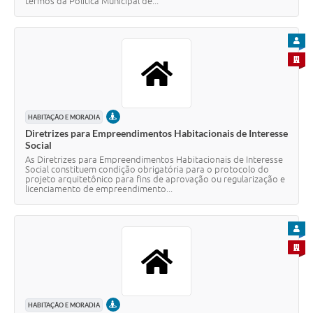
termos da Política Municipal de...
PARA
PARA 
PRESENCIAL
HABITAÇÃO E MORADIA
Diretrizes para Empreendimentos Habitacionais de Interesse
Social
As Diretrizes para Empreendimentos Habitacionais de Interesse
Social constituem condição obrigatória para o protocolo do
projeto arquitetônico para fins de aprovação ou regularização e
licenciamento de empreendimento...
PARA
PARA 
PRESENCIAL
HABITAÇÃO E MORADIA