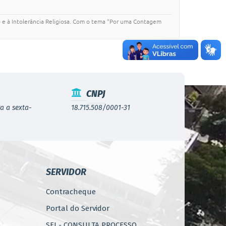
 e à Intolerância Religiosa. Com o tema “Por uma Contagem
CNPJ
a a sexta-
18.715.508/0001-31
SERVIDOR
Contracheque
Portal do Servidor
SEI - CONSULTA PROCESSO