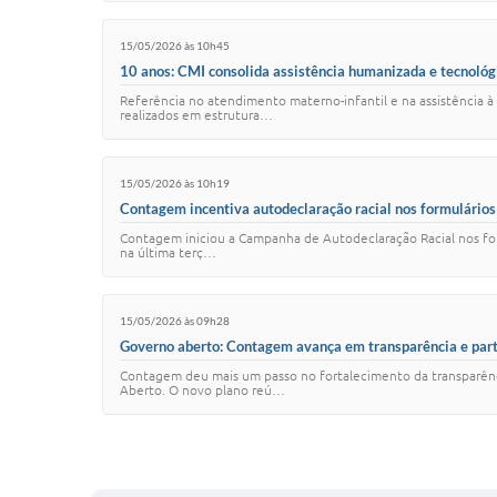
15/05/2026 às 10h45
10 anos: CMI consolida assistência humanizada e tecnol
Referência no atendimento materno-infantil e na assistência 
realizados em estrutura…
15/05/2026 às 10h19
Contagem incentiva autodeclaração racial nos formulários
Contagem iniciou a Campanha de Autodeclaração Racial nos formu
na última terç…
15/05/2026 às 09h28
Governo aberto: Contagem avança em transparência e part
Contagem deu mais um passo no fortalecimento da transparênci
Aberto. O novo plano reú…