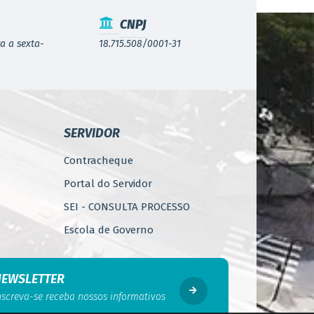
CNPJ
a a sexta-
18.715.508/0001-31
SERVIDOR
Contracheque
Portal do Servidor
SEI - CONSULTA PROCESSO
Escola de Governo
WebMail
Código de Ética do Servidor
NEWSLETTER
Público
nscreva-se receba nossos informativos
Perícia Médica