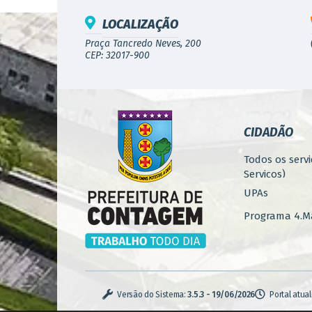
LOCALIZAÇÃO
Praça Tancredo Neves, 200
CEP: 32017-900
CIDADÃO
Todos os servi
Serviços)
UPAs
Programa 4.Ma
Concursos
Iluminação P
Serviços Urba
Versão do Sistema:
3.5.3 - 19/06/2026
Portal atua
Zoonoses