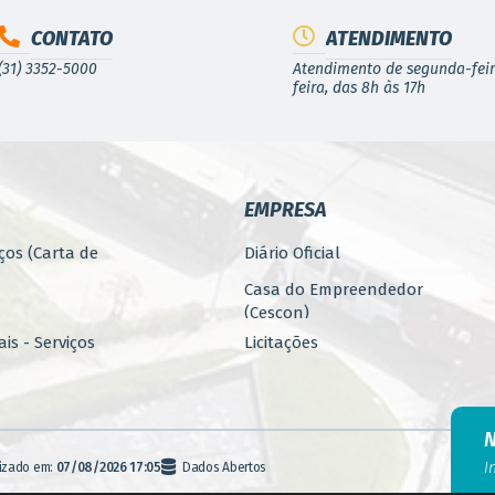
CONTATO
ATENDIMENTO
(31) 3352-5000
Atendimento de segunda-feir
feira, das 8h às 17h
EMPRESA
ços (Carta de
Diário Oficial
Casa do Empreendedor
(Cescon)
is - Serviços
Licitações
PARCERIAS
ública
Programa 4.Mais - Serviços
nos
Promoção, Atração, Eventos
I
lizado em:
07/08/2026 17:05
Dados Abertos
e Empreendedorismo