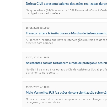
Defesa Civil apresenta balanço das ações realizadas dur
Na quinta-feira (14/5), ocorreu a 108ª Reunião do Comitê Ges
divulgados os dados referen…
15/05/2026 às 12h00
Transcon altera trânsito durante Marcha de Enfrentament
A Transcon informa que haverá intervenções no trânsito da re
prevista para começa…
15/05/2026 às 11h08
Assistentes sociais fortalecem a rede de proteção e aco
No dia 15 de maio é celebrado o Dia da Assistente Social, prof
diariamente na rede so…
15/05/2026 às 11h00
Maio Vermelho: SUS faz ações de conscientização sobre câ
O mês de maio é destinado à campanha de conscientização e pr
tabagismo, consumo de álc…