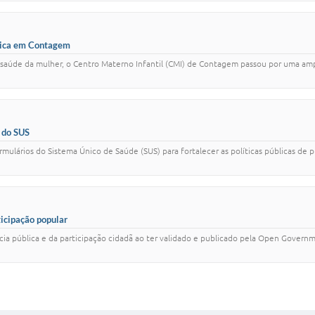
ógica em Contagem
à saúde da mulher, o Centro Materno Infantil (CMI) de Contagem passou por uma am
 do SUS
lários do Sistema Único de Saúde (SUS) para fortalecer as políticas públicas de pr
icipação popular
a pública e da participação cidadã ao ter validado e publicado pela Open Govern