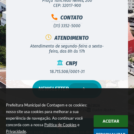
Praça Tancredo Neves, 200
CEP: 32017-900
CONTATO
(31) 3352-5000
ATENDIMENTO
Atendimento de segunda-feira a sexta-
feira, das 8h às 17h
CNPJ
18.715.508/0001-31
NEWSLETTER
Prefeitura Municipal de Contagem e os cookies:
Versão do Sistema:
3.5.3 - 19/06/2026
Portal atualizado em:
06/08/2026 17:24
Dados Abertos
nosso site usa cookies para melhorar a sua
experiência de navegação. Ao continuar você
ACEITAR
concorda com a nossa
Política de Cookies
e
Privacidade
.
© Copyright Instar - 2006-2026. Todos os direitos reservados -