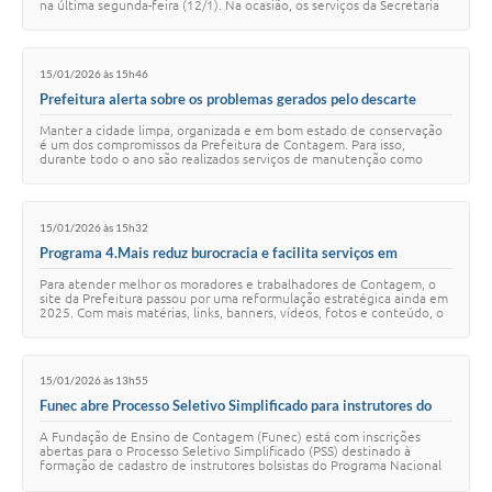
na última segunda-feira (12/1). Na ocasião, os serviços da Secretaria
de Trabalho e Geração …
15/01/2026 às 15h46
Prefeitura alerta sobre os problemas gerados pelo descarte
irregular de lixo
Manter a cidade limpa, organizada e em bom estado de conservação
é um dos compromissos da Prefeitura de Contagem. Para isso,
durante todo o ano são realizados serviços de manutenção como
capina, varrição, coleta, remoção…
15/01/2026 às 15h32
Programa 4.Mais reduz burocracia e facilita serviços em
Contagem
Para atender melhor os moradores e trabalhadores de Contagem, o
site da Prefeitura passou por uma reformulação estratégica ainda em
2025. Com mais matérias, links, banners, vídeos, fotos e conteúdo, o
site trouxe uma sér…
15/01/2026 às 13h55
Funec abre Processo Seletivo Simplificado para instrutores do
Pronatec
A Fundação de Ensino de Contagem (Funec) está com inscrições
abertas para o Processo Seletivo Simplificado (PSS) destinado à
formação de cadastro de instrutores bolsistas do Programa Nacional
de Acesso ao Ensino Técnico …