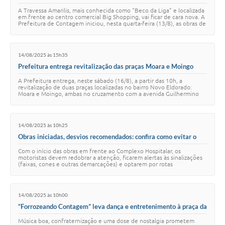
requalificação de 40 travessas no Eldorado
A Travessa Amarilis, mais conhecida como “Beco da Liga” e localizada
em frente ao centro comercial Big Shopping, vai ficar de cara nova. A
Prefeitura de Contagem iniciou, nesta quarta-feira (13/8), as obras de
requalific…
14/08/2025 às 15h35
Prefeitura entrega revitalização das praças Moara e Moingo
neste sábado (16/8)
A Prefeitura entrega, neste sábado (16/8), a partir das 10h, a
revitalização de duas praças localizadas no bairro Novo Eldorado:
Moara e Moingo, ambas no cruzamento com a avenida Guilhermino
de Oliveira. As intervenções …
14/08/2025 às 10h25
Obras iniciadas, desvios recomendados: confira como evitar o
trecho em obras na João César!
Com o início das obras em frente ao Complexo Hospitalar, os
motoristas devem redobrar a atenção, ficarem alertas às sinalizações
(faixas, cones e outras demarcações) e optarem por rotas
alternativas, evitando passar pelo…
14/08/2025 às 10h00
“Forrozeando Contagem” leva dança e entretenimento à praça da
Jabuticaba neste domingo (17)
Música boa, confraternização e uma dose de nostalgia prometem