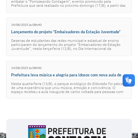
embalar o “Forrozeando Contagem”, evento promovido pela
Prefeitura que será realizado no próximo domingo (17/8), a partir das
16h, na praça da Jabuticaba, no …
14/08/2025 às 08h40
Lançamento do projeto “Embaixadores da Estação Juventude”
reuniu dezenas de jovens
Dezenas de estudantes das redes municipal e estadual de ensino
participaram do lançamento do projeto “Embaixadores da Estação
Juventude”, nesta terça-feira (12/8), no Dia Internacional da
Juventude. O projeto piloto form…
14/08/2025 às 08h00
Prefeitura leva música e alegria para idosos com nova aula de
canto no parque do Eldorado
Nesta quarta-feira (13/8), o parque ecológico do Eldorado foi palco
de uma experiência que uniu música, emoção e convivência. O
espaço recebeu a aula inaugural de canto voltada para pessoas com
mais de 60 anos, uma inici…