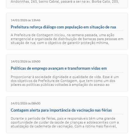
Andorinhas, 265, bairro Cabral, passará a ser na av. Borba Gato, 205,
no Jardim Laguna, a pa…
14/01/2026 às 13h46
Prefeitura reforça diálogo com população em situação de rua
A Prefeitura de Contagem iniciou, na semana passada, uma ação
emergencial e organizada de distribuição de barracas para pessoas em
situação de rua, com o objetivo de garantir proteção mínima,
segurança e dignidade a quem…
14/01/2026 às 10h00
Políticas de emprego avançam e transformam vidas em
Contagem
Proporcionar à sociedade dignidade e qualidade de vida. Esse é um
dos objetivos da Prefeitura de Contagem, que tem como um dos
pilares as políticas públicas voltadas à ampliação do acesso ao
trabalho, à renda, à qualific…
14/01/2026 às 08h00
Contagem alerta para importância da vacinação nas férias
Durante o período de férias, pais e responsáveis têm uma grande
oportunidade de cuidar da saúde de crianças e adolescentes com a
atualização da caderneta de vacinação. Com a rotina mais flexível,
esse é o momento ideal p…