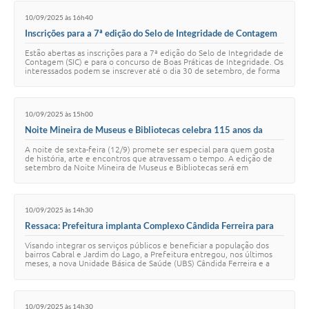
10/09/2025 às 16h40
Inscrições para a 7ª edição do Selo de Integridade de Contagem
(SIC) estão abertas até o dia 30/9
Estão abertas as inscrições para a 7ª edição do Selo de Integridade de
Contagem (SIC) e para o concurso de Boas Práticas de Integridade. Os
interessados podem se inscrever até o dia 30 de setembro, de forma
exclusivament…
10/09/2025 às 15h00
Noite Mineira de Museus e Bibliotecas celebra 115 anos da
Estação Ferroviária Bernardo Monteiro
A noite de sexta-feira (12/9) promete ser especial para quem gosta
de história, arte e encontros que atravessam o tempo. A edição de
setembro da Noite Mineira de Museus e Bibliotecas será em
comemoração aos 115 anos da E…
10/09/2025 às 14h30
Ressaca: Prefeitura implanta Complexo Cândida Ferreira para
garantir mais serviços aos moradores
Visando integrar os serviços públicos e beneficiar a população dos
bairros Cabral e Jardim do Lago, a Prefeitura entregou, nos últimos
meses, a nova Unidade Básica de Saúde (UBS) Cândida Ferreira e a
ponte sobre o córr…
10/09/2025 às 14h30