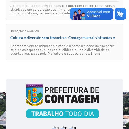
movimentam a economia da cidade
Ao longo de todo o mês de agosto, Contagem contou com diversas
atividades em celebração aos 114 anos de emancipação política do
município. Shows, festivais e atividades culturais integraram a
programação do aniversário d…
10/09/2025 às 08h00
Cultura e diversão sem fronteiras: Contagem atrai visitantes e
transforma a economia e o turismo local
Contagem vem se afirmando a cada dia como a cidade do encontro,
seja pelos espaços públicos de qualidade ou pela diversidade de
eventos realizados pela Prefeitura e seus parceiros. Shows,
apresentações teatrais, exposiçõ…