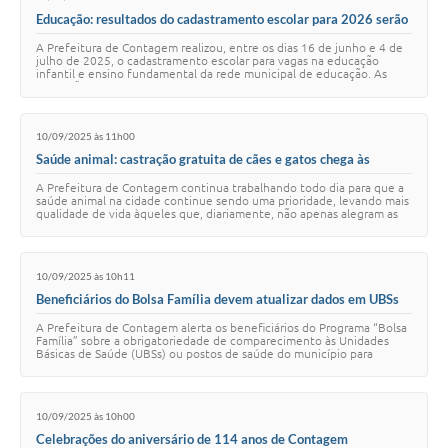
Educação: resultados do cadastramento escolar para 2026 serão
divulgados em dezembro
A Prefeitura de Contagem realizou, entre os dias 16 de junho e 4 de
julho de 2025, o cadastramento escolar para vagas na educação
infantil e ensino fundamental da rede municipal de educação. As
vagas são para o ano letiv…
10/09/2025 às 11h00
Saúde animal: castração gratuita de cães e gatos chega às
regiões Industrial e Ressaca
A Prefeitura de Contagem continua trabalhando todo dia para que a
saúde animal na cidade continue sendo uma prioridade, levando mais
qualidade de vida àqueles que, diariamente, não apenas alegram as
residências, mas tamb…
10/09/2025 às 10h11
Beneficiários do Bolsa Família devem atualizar dados em UBSs
até 31 de dezembro
A Prefeitura de Contagem alerta os beneficiários do Programa “Bolsa
Família” sobre a obrigatoriedade de comparecimento às Unidades
Básicas de Saúde (UBSs) ou postos de saúde do município para
atualização do cartão de vac…
10/09/2025 às 10h00
Celebrações do aniversário de 114 anos de Contagem